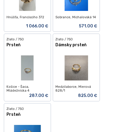
Hnúšťa, Francisciho 372
Sobrance, Michalovská 14
1 066.00 €
571.00 €
Zlato / 750
Zlato / 750
Prsteň
Dámsky prsteň
Košice - Šaca,
Medzilaborce, Mierová
Mládežnícka 4
828/1
287.00 €
825.00 €
Zlato / 750
Prsteň