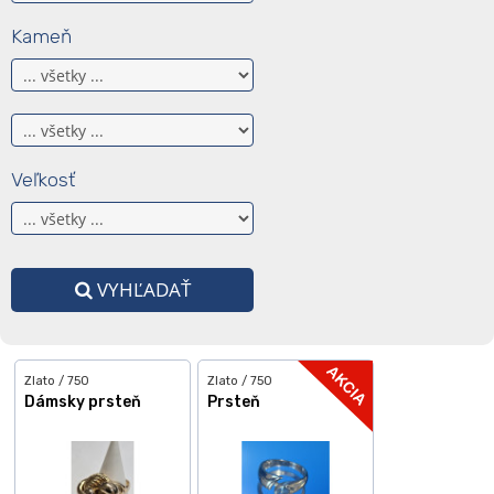
Kameň
Veľkosť
VYHĽADAŤ
Zlato / 750
Zlato / 750
Dámsky prsteň
Prsteň