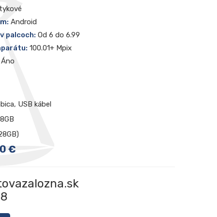
tykové
ém:
Android
 v palcoch:
Od 6 do 6.99
aparátu:
100.01+ Mpix
Áno
abica, USB kábel
28GB
128GB)
0 €
tovazalozna.sk
08