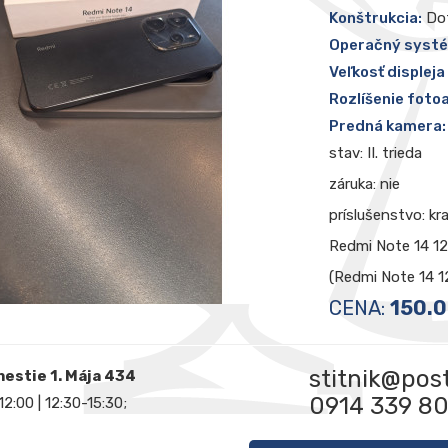
Konštrukcia:
Do
Operačný syst
Veľkosť displeja
Rozlíšenie foto
Predná kamera:
stav: II. trieda
záruka: nie
príslušenstvo: kr
Redmi Note 14 1
(Redmi Note 14 
CENA:
150.0
stitnik@pos
mestie 1. Mája 434
0914 339 8
12:00 | 12:30-15:30;